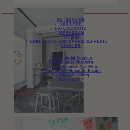
GUTSCHEINE
KARRIERE
DATENSCHUTZ
IMPRESSUM
SITEMAP
ERKLÄRUNG ZUR BARRIEREFREIHEIT
COOKIES
Tagungshotel Franken
Tagungshotel Nürnberg
Hochzeitslocation Nürnberg
Exklusive Eventlocation Bayern
Kochkurs Nürnberg
Küchenparty