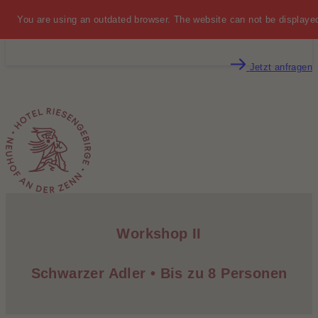
You are using an outdated browser. The website can not be displayed
MENÜ
Jetzt anfragen
Workshop II
Schwarzer Adler • Bis zu 8 Personen