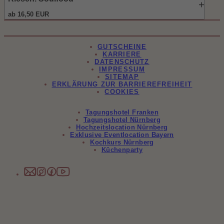
ab 16,50 EUR
Garnelen Pop Corn • 16,50 EUR
GUTSCHEINE
Yuzu-Kimchi-Majo
KARRIERE
DATENSCHUTZ
IMPRESSUM
Carpaccio vom Rind • 18,50 EUR
SITEMAP
ERKLÄRUNG ZUR BARRIEREFREIHEIT
COOKIES
Rucola • Limetten-Majo • Forellenkaviar
Tagungshotel Franken
Crispy Lachs Burger • 24,50 EUR
Tagungshotel Nürnberg
Hochzeitslocation Nürnberg
Panko Lachs Pattie • Rosmarin-Senf-Majo • Limetten-Chili-Honig-
Exklusive Eventlocation Bayern
Rucola • Lachskaviar • Süßkartoffelpommes
Kochkurs Nürnberg
Küchenparty
Wiener Schnitzel • 25,50 EUR
Kalbsrücken • resche Bratkartoffeln • Preiselbeere
Trüffelgnocchi (auch vegan möglich) • 24,50 EUR
Trüffel • Parmesan