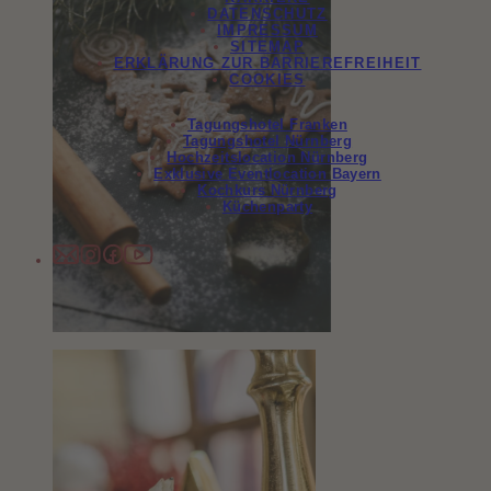
DATENSCHUTZ
IMPRESSUM
SITEMAP
ERKLÄRUNG ZUR BARRIEREFREIHEIT
COOKIES
Tagungshotel Franken
Tagungshotel Nürnberg
Hochzeitslocation Nürnberg
Exklusive Eventlocation Bayern
Kochkurs Nürnberg
Küchenparty