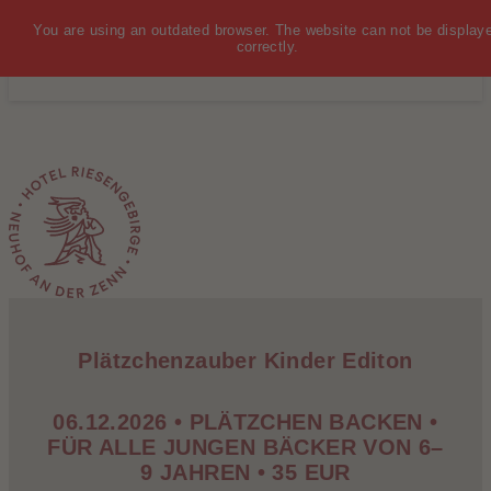
You are using an outdated browser. The website can not be display
MENÜ
correctly.
Plätzchenzauber Kinder Editon
06.12.2026 • PLÄTZCHEN BACKEN •
FÜR ALLE JUNGEN BÄCKER VON 6–
9 JAHREN • 35 EUR